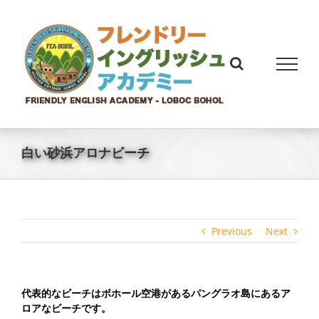
Skip
to
content
白い砂浜アロナビーチ
Previous
Next
代表的なビーチはボホール空港があるパングラオ島にあるア
ロアなビーチです。